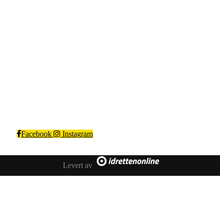
Kragerø IF Fotball
Steinmannstien 1, 3770 Kragerø
Org. nr.: 983366562
Facebook
Instagram
Levert av