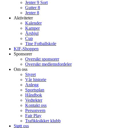
Jenter 9 Sort
Gutter 8
Jenter 8
Aktiviteter
Kalender
Kamper
Årshjul
Cup
Tine Fotballskole
KIF-Shoppen
Sponsorer
Oversikt sponsorer
Oversikt medlemsfordeler
Om oss
Styret
Vår historie
Anlegg
Sportsplan
Håndbok
Vedtekter
Kontakt oss
Personvern
Fair Play
Trafikksikker klubb
Støtt oss