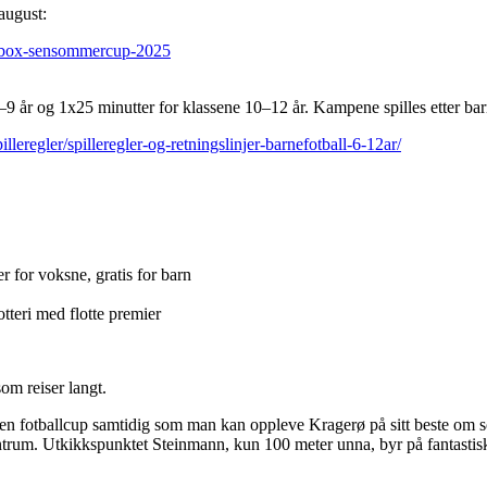
 august:
tibox-sensommercup-2025
6–9 år og 1x25 minutter for klassene 10–12 år. Kampene spilles etter ba
lleregler/spilleregler-og-retningslinjer-barnefotball-6-12ar/
r for voksne, gratis for barn
otteri med flotte premier
om reiser langt.
 i en fotballcup samtidig som man kan oppleve Kragerø på sitt beste om 
entrum. Utkikkspunktet Steinmann, kun 100 meter unna, byr på fantastis