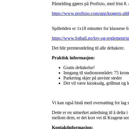
Påmelding gjøres på Profixio, med frist 8.
https://www.profixio.com/app/kragero-al
Spilletiden er 1x18 minutter for klassene 
https://www.fotball.no/lov-og-reglement/spi
Det blir premieutdeling til alle deltakere.
Praktisk informasjon:
Gratis deltakelse!
Inngang til stadionområdet: 75 krone
Parkering skjer på anviste steder
Det vil være kiosksalg, grillmat og l
Vi kan også bistå med overnatting for lag s
Dette er en utmerket anledning til å delta
mellom dem, er det kort vei til Kragerø s
Kontaktinformasjon: