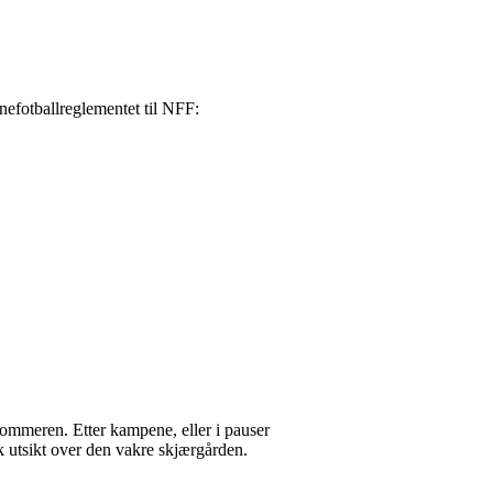
rnefotballreglementet til NFF:
sommeren. Etter kampene, eller i pauser
k utsikt over den vakre skjærgården.