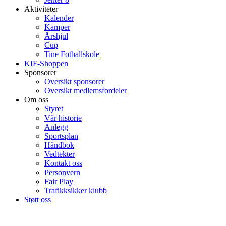
Aktiviteter
Kalender
Kamper
Årshjul
Cup
Tine Fotballskole
KIF-Shoppen
Sponsorer
Oversikt sponsorer
Oversikt medlemsfordeler
Om oss
Styret
Vår historie
Anlegg
Sportsplan
Håndbok
Vedtekter
Kontakt oss
Personvern
Fair Play
Trafikksikker klubb
Støtt oss