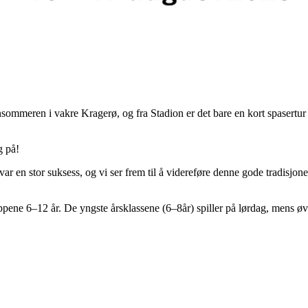
sensommeren i vakre Kragerø, og fra Stadion er det bare en kort spasertu
g på!
en stor suksess, og vi ser frem til å videreføre denne gode tradisjone
ne 6–12 år. De yngste årsklassene (6–8år) spiller på lørdag, mens øvri