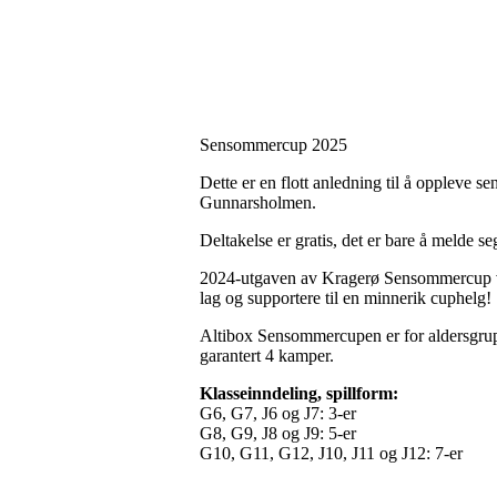
Sensommercup 2025
Dette er en flott anledning til å oppleve 
Gunnarsholmen.
Deltakelse er gratis, det er bare å melde se
2024-utgaven av Kragerø Sensommercup var 
lag og supportere til en minnerik cuphelg!
Altibox Sensommercupen er for aldersgruppe
garantert 4 kamper.
Klasseinndeling, spillform:
G6, G7, J6 og J7: 3-er
G8, G9, J8 og J9: 5-er
G10, G11, G12, J10, J11 og J12: 7-er