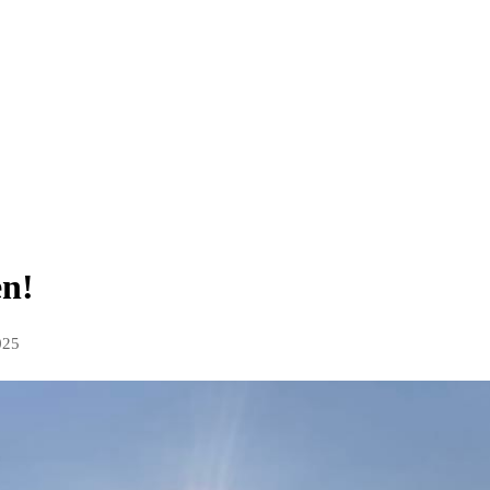
en!
025