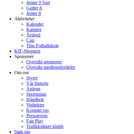
Jenter 9 Sort
Gutter 8
Jenter 8
Aktiviteter
Kalender
Kamper
Årshjul
Cup
Tine Fotballskole
KIF-Shoppen
Sponsorer
Oversikt sponsorer
Oversikt medlemsfordeler
Om oss
Styret
Vår historie
Anlegg
Sportsplan
Håndbok
Vedtekter
Kontakt oss
Personvern
Fair Play
Trafikksikker klubb
Støtt oss