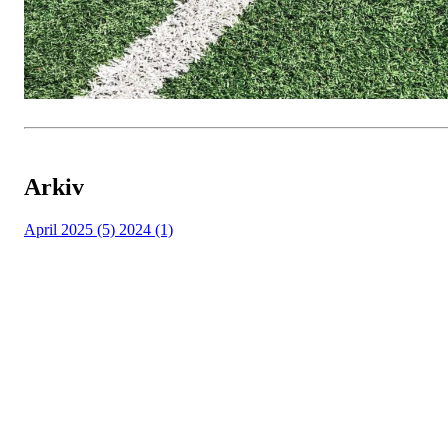
Arkiv
April 2025 (5)
2024 (1)
Kragerø IF Fotball
Steinmannstien 1, 3770 Kragerø
Org. nr.: 983366562