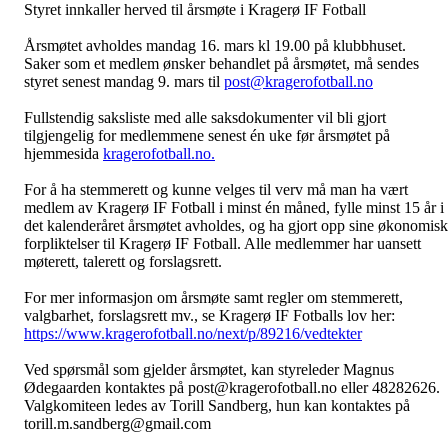
Styret innkaller herved til årsmøte i Kragerø IF Fotball
Årsmøtet avholdes mandag 16. mars kl 19.00 på klubbhuset.
Saker som et medlem ønsker behandlet på årsmøtet, må sendes
styret senest mandag 9. mars til
post@kragerofotball.no
Fullstendig saksliste med alle saksdokumenter vil bli gjort
tilgjengelig for medlemmene senest én uke før årsmøtet på
hjemmesida
kragerofotball.no.
For å ha stemmerett og kunne velges til verv må man ha vært
medlem av Kragerø IF Fotball i minst én måned, fylle minst 15 år i
det kalenderåret årsmøtet avholdes, og ha gjort opp sine økonomis
forpliktelser til Kragerø IF Fotball. Alle medlemmer har uansett
møterett, talerett og forslagsrett.
For mer informasjon om årsmøte samt regler om stemmerett,
valgbarhet, forslagsrett mv., se Kragerø IF Fotballs lov her:
https://www.kragerofotball.no/next/p/89216/vedtekter
Ved spørsmål som gjelder årsmøtet, kan styreleder Magnus
Ødegaarden kontaktes på post@kragerofotball.no eller 48282626.
Valgkomiteen ledes av Torill Sandberg, hun kan kontaktes på
torill.m.sandberg@gmail.com