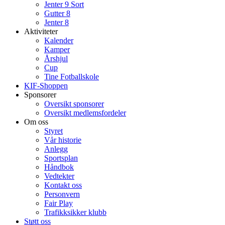
Jenter 9 Sort
Gutter 8
Jenter 8
Aktiviteter
Kalender
Kamper
Årshjul
Cup
Tine Fotballskole
KIF-Shoppen
Sponsorer
Oversikt sponsorer
Oversikt medlemsfordeler
Om oss
Styret
Vår historie
Anlegg
Sportsplan
Håndbok
Vedtekter
Kontakt oss
Personvern
Fair Play
Trafikksikker klubb
Støtt oss