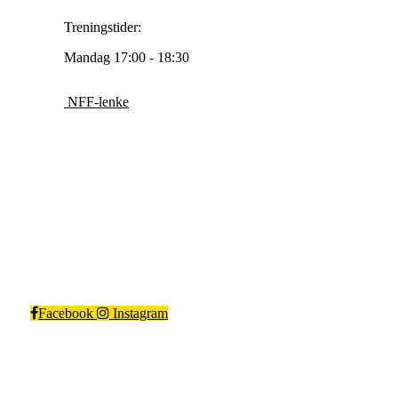
Treningstider:
Mandag 17:00 - 18:30
NFF-lenke
Kragerø IF Fotball
Steinmannstien 1, 3770 Kragerø
Org. nr.: 983366562
Facebook
Instagram