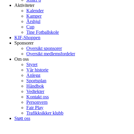
Aktiviteter
Kalender
Kamper
Årshjul
Cup
Tine Fotballskole
KIF-Shoppen
Sponsorer
Oversikt sponsorer
Oversikt medlemsfordeler
Om oss
Styret
Vår historie
Anlegg
Sportsplan
Håndbok
Vedtekter
Kontakt oss
Personvern
Fair Play
Trafikksikker klubb
Støtt oss