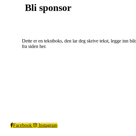
Bli sponsor
Dette er en tekstboks, den lar deg skrive tekst, legge inn bil
fra siden her.
Kragerø IF Fotball
Steinmannstien 1, 3770 Kragerø
Org. nr.: 983366562
Facebook
Instagram