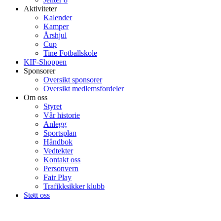
Aktiviteter
Kalender
Kamper
Årshjul
Cup
Tine Fotballskole
KIF-Shoppen
Sponsorer
Oversikt sponsorer
Oversikt medlemsfordeler
Om oss
Styret
Vår historie
Anlegg
Sportsplan
Håndbok
Vedtekter
Kontakt oss
Personvern
Fair Play
Trafikksikker klubb
Støtt oss