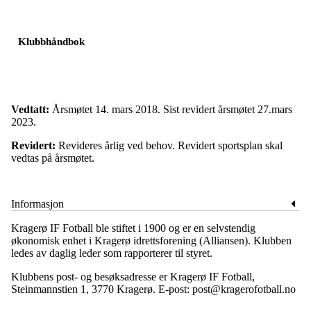
Klubbhåndbok
Vedtatt:
Årsmøtet 14. mars 2018. Sist revidert årsmøtet 27.mars
2023.
Revidert:
Revideres årlig ved behov. Revidert sportsplan skal
vedtas på årsmøtet.
Informasjon
Kragerø IF Fotball ble stiftet i 1900 og er en selvstendig
økonomisk enhet i Kragerø idrettsforening (Alliansen). Klubben
ledes av daglig leder som rapporterer til styret.
Klubbens post- og besøksadresse er Kragerø IF Fotball,
Steinmannstien 1, 3770 Kragerø. E-post: post@kragerofotball.no