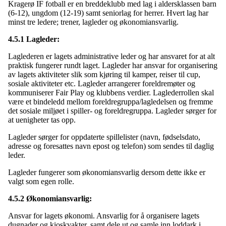
Kragerø IF fotball er en breddeklubb med lag i aldersklassen barn
(6-12), ungdom (12-19) samt seniorlag for herrer. Hvert lag har
minst tre ledere; trener, lagleder og økonomiansvarlig.
4.5.1 Lagleder:
Laglederen er lagets administrative leder og har ansvaret for at alt
praktisk fungerer rundt laget. Lagleder har ansvar for organisering
av lagets aktiviteter slik som kjøring til kamper, reiser til cup,
sosiale aktiviteter etc. Lagleder arrangerer foreldremøter og
kommuniserer Fair Play og klubbens verdier. Laglederrollen skal
være et bindeledd mellom foreldregruppa/lagledelsen og fremme
det sosiale miljøet i spiller- og foreldregruppa. Lagleder sørger for
at uenigheter tas opp.
Lagleder sørger for oppdaterte spillelister (navn, fødselsdato,
adresse og foresattes navn epost og telefon) som sendes til daglig
leder.
Lagleder fungerer som økonomiansvarlig dersom dette ikke er
valgt som egen rolle.
4.5.2 Økonomiansvarlig:
Ansvar for lagets økonomi. Ansvarlig for å organisere lagets
dugnader og kioskvakter, samt dele ut og samle inn loddark i