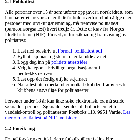
5.1 Politiattest
Alle personer over 15 år som utfører oppgaver i norsk idrett, som
innebærer et ansvars- eller tillitsforhold overfor mindreårige eller
personer med utviklingshemming, må fremvise politiattest
(barneomsorgsattest) hvert tredje år. Dette er krav fra Norges
Idrettsforbund (NIF). Prosedyre for søknad og framvisning av
politiattest:
Last ned og skriv ut
Formal_politiattest.pdf
Fyll ut skjemaet og skann eller ta bilde av det
Logg deg inn på
politiets attestsider
Velg kategori «Frivillige organisasjoner» i
nedtrekksmenyen
Last opp det ferdig utfylte skjemaet
Når attest uten merknad er mottatt skal den framvises til
klubbens ansvarlige for politiattester
Personer under 18 år kan ikke søke elektronisk, og må sende
søknaden per post. Søknaden sendes til: Politiets enhet for
vandelskontroll og politiattester, Postboks 113, 9951 Vardø.
Les
mer om politiattest på NIFs nettsider
.
5.2 Forsikring
Fotballforsikringen inkluderer fotballspillere i alle aldre.