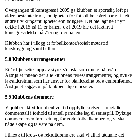
Overgangen til kunstgress i 2005 ga klubben et sportslig løft på
aldersbestemte trinn, muligheten for fotball hele året har gitt helt
andre utviklingsmuligheter enn tidligere. Det ble lagt helt nytt
dekke i 2015 på 11’er banen, og i 2019 ble det lagt nytt
kunstgressdekke på 7’er og 5’er banen.
Klubben har i tillegg et fotballkontor/sosialt møtested,
kioskbygning samt ballbu.
5.8 Klubbens arrangementer
Et årshjul settes opp av styret så raskt som mulig på nyåret.
Årshjulet inneholder alle klubbens fellesarrangementer, og hvilke
lag/alderstrinn som har ansvar for planlegging og gjennomføring.
Årshjulet legges ut på klubbens hjemmesider.
5.9 Klubbens dommere
Vi jobber aktivt for til enhver tid oppfylle kretsens anbefalte
dommerstall i forhold til antall påmeldte lag til seriespill. Dyktige
dommere er en forutsetning for gode fotballkamper, og vi skal
både skape og ta vare på dem.
I tillegg til krets- og rekruttdommere skal vi alltid utdanne det