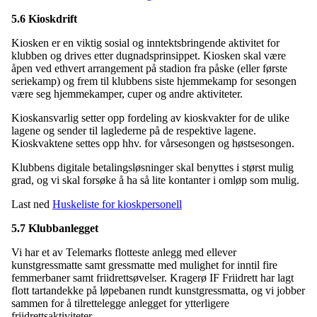
5.6 Kioskdrift
Kiosken er en viktig sosial og inntektsbringende aktivitet for
klubben og drives etter dugnadsprinsippet. Kiosken skal være
åpen ved ethvert arrangement på stadion fra påske (eller første
seriekamp) og frem til klubbens siste hjemmekamp for sesongen
være seg hjemmekamper, cuper og andre aktiviteter.
Kioskansvarlig setter opp fordeling av kioskvakter for de ulike
lagene og sender til laglederne på de respektive lagene.
Kioskvaktene settes opp hhv. for vårsesongen og høstsesongen.
Klubbens digitale betalingsløsninger skal benyttes i størst mulig
grad, og vi skal forsøke å ha så lite kontanter i omløp som mulig.
Last ned
Huskeliste for kioskpersonell
5.7 Klubbanlegget
Vi har et av Telemarks flotteste anlegg med ellever
kunstgressmatte samt gressmatte med mulighet for inntil fire
femmerbaner samt friidrettsøvelser. Kragerø IF Friidrett har lagt
flott tartandekke på løpebanen rundt kunstgressmatta, og vi jobber
sammen for å tilrettelegge anlegget for ytterligere
friidrettsaktiviteter.