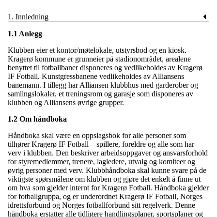
1. Innledning
1.1 Anlegg
Klubben eier et kontor/møtelokale, utstyrsbod og en kiosk.
Kragerø kommune er grunneier på stadionområdet, arealene
benyttet til fotballbaner disponeres og vedlikeholdes av Kragerø
IF Fotball. Kunstgressbanene vedlikeholdes av Alliansens
banemann. I tillegg har Alliansen klubbhus med garderober og
samlingslokaler, et treningsrom og garasje som disponeres av
klubben og Alliansens øvrige grupper.
1.2 Om håndboka
Håndboka skal være en oppslagsbok for alle personer som
tilhører Kragerø IF Fotball – spillere, foreldre og alle som har
verv i klubben. Den beskriver arbeidsoppgaver og ansvarsforhold
for styremedlemmer, trenere, lagledere, utvalg og komiteer og
øvrig personer med verv. Klubbhåndboka skal kunne svare på de
viktigste spørsmålene om klubben og gjøre det enkelt å finne ut
om hva som gjelder internt for Kragerø Fotball. Håndboka gjelder
for fotballgruppa, og er underordnet Kragerø IF Fotball, Norges
idrettsforbund og Norges fotballforbund sitt regelverk. Denne
håndboka erstatter alle tidligere handlingsplaner, sportsplaner og