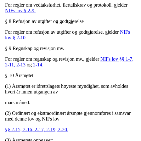
For regler om vedtaksførhet, flertallskrav og protokoll, gjelder
NIFs lov § 2-9.
§ 8 Refusjon av utgifter og godtgjørelse
For regler om refusjon av utgifter og godtgjørelse, gjelder
NIFs
lov § 2-10.
§ 9 Regnskap og revisjon mv.
For regler om regnskap og revisjon mv., gjelder
NIFs lov §§ 1-7,
2-11,
2-13
og
2-14.
§ 10 Årsmøtet
(1) Årsmøtet er idrettslagets høyeste myndighet, som avholdes
hvert år innen utgangen av
mars måned.
(2) Ordinært og ekstraordinært årsmøte gjennomføres i samsvar
med denne lov og NIFs lov
§§ 2-15, 2-16, 2-17, 2-19, 2-20.
(3) Årsmøtets oppgaver: