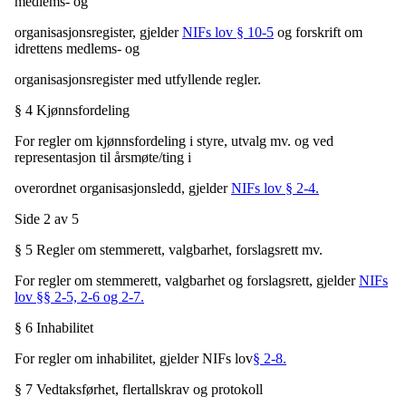
medlems- og
organisasjonsregister, gjelder
NIFs lov § 10-5
og forskrift om
idrettens medlems- og
organisasjonsregister med utfyllende regler.
§ 4 Kjønnsfordeling
For regler om kjønnsfordeling i styre, utvalg mv. og ved
representasjon til årsmøte/ting i
overordnet organisasjonsledd, gjelder
NIFs lov § 2-4.
Side 2 av 5
§ 5 Regler om stemmerett, valgbarhet, forslagsrett mv.
For regler om stemmerett, valgbarhet og forslagsrett, gjelder
NIFs
lov §§ 2-5, 2-6 og 2-7.
§ 6 Inhabilitet
For regler om inhabilitet, gjelder NIFs lov
§ 2-8.
§ 7 Vedtaksførhet, flertallskrav og protokoll