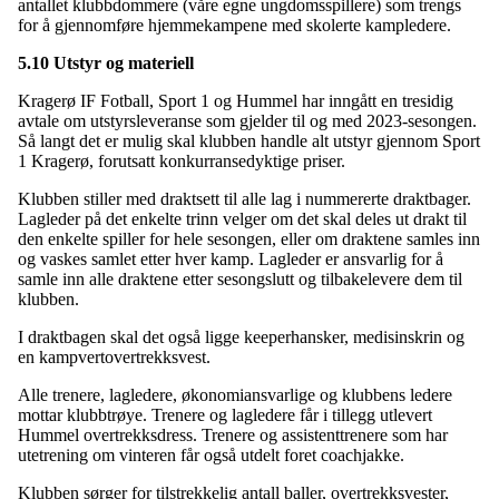
antallet klubbdommere (våre egne ungdomsspillere) som trengs
for å gjennomføre hjemmekampene med skolerte kampledere.
5.10 Utstyr og materiell
Kragerø IF Fotball, Sport 1 og Hummel har inngått en tresidig
avtale om utstyrsleveranse som gjelder til og med 2023-sesongen.
Så langt det er mulig skal klubben handle alt utstyr gjennom Sport
1 Kragerø, forutsatt konkurransedyktige priser.
Klubben stiller med draktsett til alle lag i nummererte draktbager.
Lagleder på det enkelte trinn velger om det skal deles ut drakt til
den enkelte spiller for hele sesongen, eller om draktene samles inn
og vaskes samlet etter hver kamp. Lagleder er ansvarlig for å
samle inn alle draktene etter sesongslutt og tilbakelevere dem til
klubben.
I draktbagen skal det også ligge keeperhansker, medisinskrin og
en kampvertovertrekksvest.
Alle trenere, lagledere, økonomiansvarlige og klubbens ledere
mottar klubbtrøye. Trenere og lagledere får i tillegg utlevert
Hummel overtrekksdress. Trenere og assistenttrenere som har
utetrening om vinteren får også utdelt foret coachjakke.
Klubben sørger for tilstrekkelig antall baller, overtrekksvester,