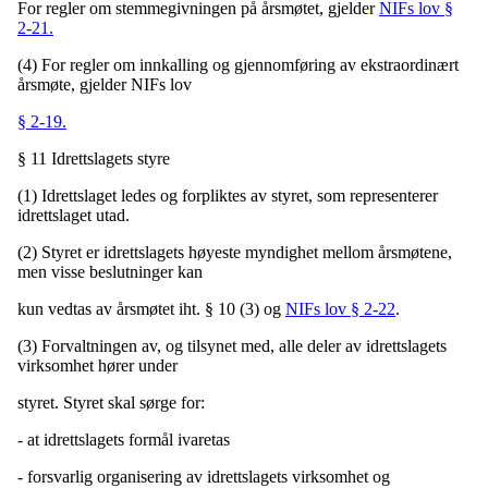
For regler om stemmegivningen på årsmøtet, gjelder
NIFs lov §
2-21.
(4) For regler om innkalling og gjennomføring av ekstraordinært
årsmøte, gjelder NIFs lov
§ 2-19.
§ 11 Idrettslagets styre
(1) Idrettslaget ledes og forpliktes av styret, som representerer
idrettslaget utad.
(2) Styret er idrettslagets høyeste myndighet mellom årsmøtene,
men visse beslutninger kan
kun vedtas av årsmøtet iht. § 10 (3) og
NIFs lov § 2-22
.
(3) Forvaltningen av, og tilsynet med, alle deler av idrettslagets
virksomhet hører under
styret. Styret skal sørge for:
- at idrettslagets formål ivaretas
- forsvarlig organisering av idrettslagets virksomhet og