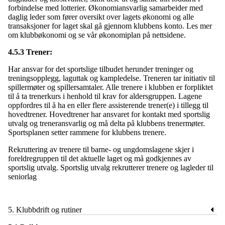
forbindelse med lotterier. Økonomiansvarlig samarbeider med
daglig leder som fører oversikt over lagets økonomi og alle
transaksjoner for laget skal gå gjennom klubbens konto. Les mer
om klubbøkonomi og se vår økonomiplan på nettsidene.
4.5.3 Trener:
Har ansvar for det sportslige tilbudet herunder treninger og
treningsopplegg, laguttak og kampledelse. Treneren tar initiativ til
spillermøter og spillersamtaler. Alle trenere i klubben er forpliktet
til å ta trenerkurs i henhold til krav for aldersgruppen. Lagene
oppfordres til å ha en eller flere assisterende trener(e) i tillegg til
hovedtrener. Hovedtrener har ansvaret for kontakt med sportslig
utvalg og treneransvarlig og må delta på klubbens trenermøter.
Sportsplanen setter rammene for klubbens trenere.
Rekruttering av trenere til barne- og ungdomslagene skjer i
foreldregruppen til det aktuelle laget og må godkjennes av
sportslig utvalg. Sportslig utvalg rekrutterer trenere og lagleder til
seniorlag
5. Klubbdrift og rutiner