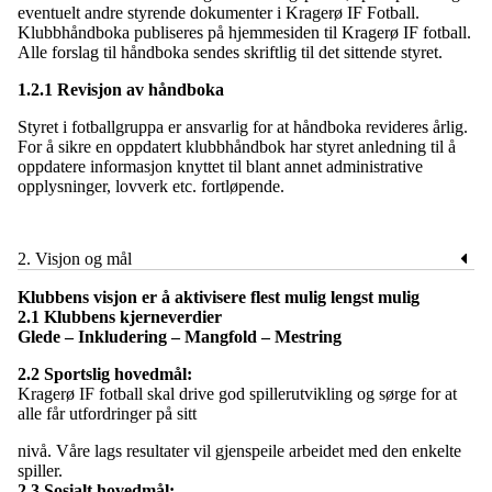
eventuelt andre styrende dokumenter i Kragerø IF Fotball.
Klubbhåndboka publiseres på hjemmesiden til Kragerø IF fotball.
Alle forslag til håndboka sendes skriftlig til det sittende styret.
1.2.1 Revisjon av håndboka
Styret i fotballgruppa er ansvarlig for at håndboka revideres årlig.
For å sikre en oppdatert klubbhåndbok har styret anledning til å
oppdatere informasjon knyttet til blant annet administrative
opplysninger, lovverk etc. fortløpende.
2. Visjon og mål
Klubbens visjon er å aktivisere flest mulig lengst mulig
2.1 Klubbens kjerneverdier
Glede – Inkludering – Mangfold – Mestring
2.2 Sportslig hovedmål:
Kragerø IF fotball skal drive god spillerutvikling og sørge for at
alle får utfordringer på sitt
nivå. Våre lags resultater vil gjenspeile arbeidet med den enkelte
spiller.
2.3 Sosialt hovedmål: