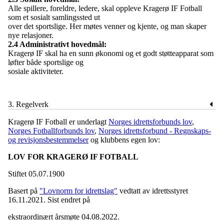
Alle spillere, foreldre, ledere, skal oppleve Kragerø IF Fotball
som et sosialt samlingssted ut
over det sportslige. Her møtes venner og kjente, og man skaper
nye relasjoner.
2.4 Administrativt hovedmål:
Kragerø IF skal ha en sunn økonomi og et godt støtteapparat som
løfter både sportslige og
sosiale aktiviteter.
3. Regelverk
Kragerø IF Fotball er underlagt
Norges idrettsforbunds lov
,
Norges Fotballforbunds lov
,
Norges idrettsforbund - Regnskaps-
og revisjonsbestemmelser
og klubbens egen lov:
LOV FOR KRAGERØ IF FOTBALL
Stiftet 05.07.1900
Basert på
"Lovnorm for idrettslag"
vedtatt av idrettsstyret
16.11.2021. Sist endret på
ekstraordinært årsmøte 04.08.2022.