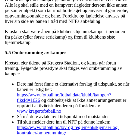
Alle lag skal stille med en kampvert (lagleder dersom ikke annen
person er utpekt) som tar imot bortelaget og anviser til garderobe,
oppvarmingsområde og bane. Foreldre og lagledelse anvises på
hver sin side av banen i tråd med NFFs anbefaling.
Kiosken skal være åpen på klubbens hjemmekamper i perioden
fra påske (eller første seriekamp) og frem til klubbens siste
hjemmekamp.
5.5 Omberamming av kamper
Kretsen eier tidene på Kragerø Stadion, og kamp går foran
trening. Følgende prosedyre skal følges ved omberamming av
kamper:
Dere må først finne et alternativt forslag til tidspunkt, se når
banen er ledig her:
https://www.fotball.no/fotballdata/klubb/kamper/?
fiksId=1626
og dobbeltsjekk at ikke annet arrangement er
oppført i aktivitetskalenderen på forsiden av
www.kragerofotball.no
Så må dere avtale nytt tidspunkt med motstander
Til slutt melder dere inn til NFF på denne lenken:
https://www.fotball.no/lov-og-reglement/skjemaer-og-
kontrakter/omberamming/