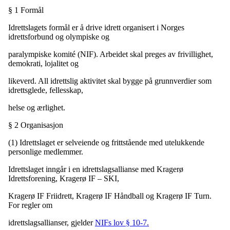
§ 1 Formål
Idrettslagets formål er å drive idrett organisert i Norges
idrettsforbund og olympiske og
paralympiske komité (NIF). Arbeidet skal preges av frivillighet,
demokrati, lojalitet og
likeverd. All idrettslig aktivitet skal bygge på grunnverdier som
idrettsglede, fellesskap,
helse og ærlighet.
§ 2 Organisasjon
(1) Idrettslaget er selveiende og frittstående med utelukkende
personlige medlemmer.
Idrettslaget inngår i en idrettslagsallianse med Kragerø
Idrettsforening, Kragerø IF – SKI,
Kragerø IF Friidrett, Kragerø IF Håndball og Kragerø IF Turn.
For regler om
idrettslagsallianser, gjelder
NIFs lov § 10-7.