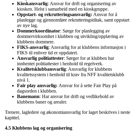
Kioskansvarlig
: Ansvar for drift og organisering av
kiosken. Helst i samarbeid med en kioskgruppe.
Oppstart- og rekrutteringsansvarlig:
Ansvar for å
planlegge og gjennomføre rekrutteringstiltak, samt oppstart
av nye lag.
Dommerkoordinator
: Sørge for planlegging av
dommervirksomhet i klubben og utvikling/opplæring av
klubbens dommere.
FIKS-ansvarlig
: Ansvarlig for at klubbens informasjon i
FIKS til enhver tid er oppdatert.
Ansvarlig politiattester
: Sørger for at klubben har
innhentet politiattester i henhold til regelverk.
Kvalitetsklubbansvarlig
: Ansvarlig for klubbens
kvalitetssystem i henhold til krav fra NFF kvalitetsklubb
nivå 1.
Fair play ansvarlig:
Ansvar for å sette Fair Play på
dagsorden i klubben.
Banemann
: Har ansvar for drift og vedlikehold av
klubbens baner og arealer.
Trenere, lagledere og økonomiansvarlig for laget beskrives i neste
kapittel.
4.5 Klubbens lag og organisering