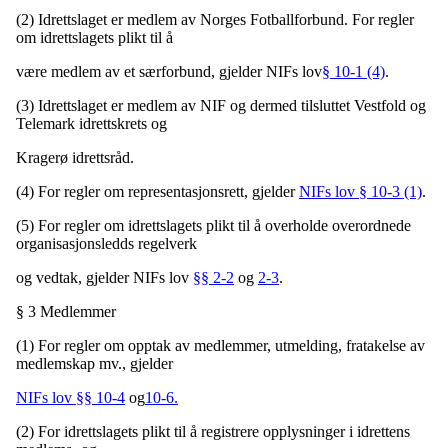
(2) Idrettslaget er medlem av Norges Fotballforbund. For regler
om idrettslagets plikt til å
være medlem av et særforbund, gjelder NIFs lov
§ 10-1 (4)
.
(3) Idrettslaget er medlem av NIF og dermed tilsluttet Vestfold og
Telemark idrettskrets og
Kragerø idrettsråd.
(4) For regler om representasjonsrett, gjelder
NIFs lov § 10-3 (1)
.
(5) For regler om idrettslagets plikt til å overholde overordnede
organisasjonsledds regelverk
og vedtak, gjelder NIFs lov
§§ 2-2
og
2-3
.
§ 3 Medlemmer
(1) For regler om opptak av medlemmer, utmelding, fratakelse av
medlemskap mv., gjelder
NIFs lov §§ 10-4
og
10-6.
(2) For idrettslagets plikt til å registrere opplysninger i idrettens