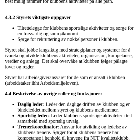
best mulig rammer for klubbens aktiviteter på alle plan.
4.3.2 Styrets viktigste oppgaver
Tilrettelegge for klubbens sportslige aktiviteter og sørge for
en forsvarlig og sunn økonomi.
Sørge for rekruttering av nøkkelpersoner i klubben.
Styret skal jobbe langsiktig med strategiplaner og systemer for å
ivareta og utvikle klubbens aktiviteter, organisasjon, kompetanse,
verdier og anlegg. Det skal overvåke at klubben følger pålagte
lover og regler.
Styret har arbeidsgiveransvaret for de som er ansatt i klubben
(arbeidstaker ihht Arbeidsmiljøloven).
4.4 Beskrivelse av øvrige roller og funksjoner:
Daglig leder
: Leder den daglige driften av klubben og er
bindeleddet mellom styret og klubbens medlemmer.
Sportslig leder:
Leder klubbens sportslige aktiviteter i tett
samarbeid med sportslig utvalg.
Trenerkoordinator
: Ansvar for utvikling og ledelse av
klubbens trenere. Sørger for at klubbens trenere har
kompetanse i henhold til kravene fra NFF kvalitetsklubb.