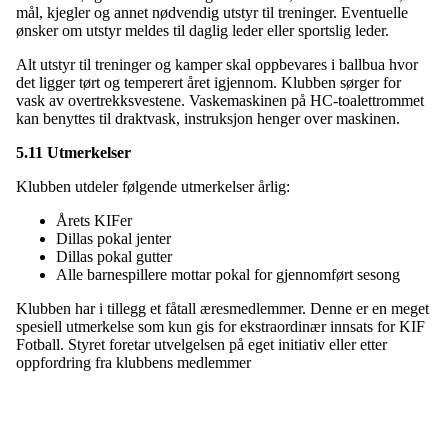
mål, kjegler og annet nødvendig utstyr til treninger. Eventuelle
ønsker om utstyr meldes til daglig leder eller sportslig leder.
Alt utstyr til treninger og kamper skal oppbevares i ballbua hvor
det ligger tørt og temperert året igjennom. Klubben sørger for
vask av overtrekksvestene. Vaskemaskinen på HC-toalettrommet
kan benyttes til draktvask, instruksjon henger over maskinen.
5.11 Utmerkelser
Klubben utdeler følgende utmerkelser årlig:
Årets KIFer
Dillas pokal jenter
Dillas pokal gutter
Alle barnespillere mottar pokal for gjennomført sesong
Klubben har i tillegg et fåtall æresmedlemmer. Denne er en meget
spesiell utmerkelse som kun gis for ekstraordinær innsats for KIF
Fotball. Styret foretar utvelgelsen på eget initiativ eller etter
oppfordring fra klubbens medlemmer