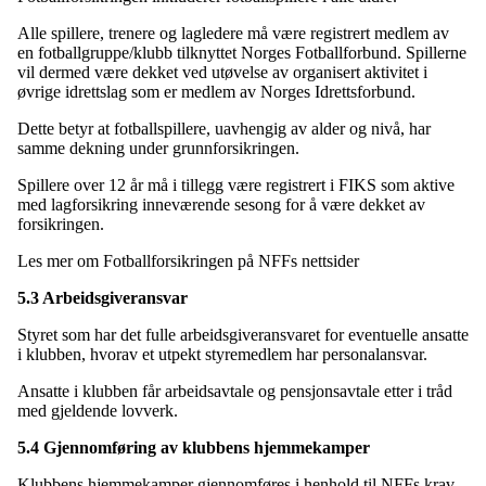
Alle spillere, trenere og lagledere må være registrert medlem av
en fotballgruppe/klubb tilknyttet Norges Fotballforbund. Spillerne
vil dermed være dekket ved utøvelse av organisert aktivitet i
øvrige idrettslag som er medlem av Norges Idrettsforbund.
Dette betyr at fotballspillere, uavhengig av alder og nivå, har
samme dekning under grunnforsikringen.
Spillere over 12 år må i tillegg være registrert i FIKS som aktive
med lagforsikring inneværende sesong for å være dekket av
forsikringen.
Les mer om Fotballforsikringen på NFFs nettsider
5.3 Arbeidsgiveransvar
Styret som har det fulle arbeidsgiveransvaret for eventuelle ansatte
i klubben, hvorav et utpekt styremedlem har personalansvar.
Ansatte i klubben får arbeidsavtale og pensjonsavtale etter i tråd
med gjeldende lovverk.
5.4 Gjennomføring av klubbens hjemmekamper
Klubbens hjemmekamper gjennomføres i henhold til NFFs krav.