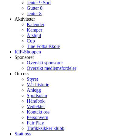
Jenter 9 Sort
Gutter 8
Jenter 8
Aktiviteter
Kalender
Kamper
Årshjul
Cup
Tine Fotballskole
KIF-Shoppen
Sponsorer
Oversikt sponsorer
Oversikt medlemsfordeler
Om oss
Styret
Vår historie
Anlegg
Sportsplan
Håndbok
Vedtekter
Kontakt oss
Personvern
Fair Play
Trafikksikker klubb
Støtt oss