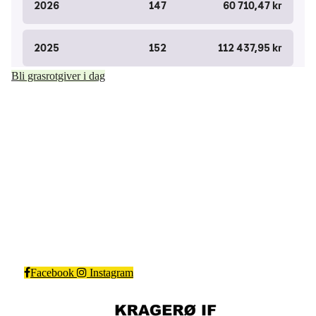
Bli grasrotgiver i dag
Kragerø IF Fotball
Steinmannstien 1, 3770 Kragerø
Org. nr.: 983366562
Facebook
Instagram