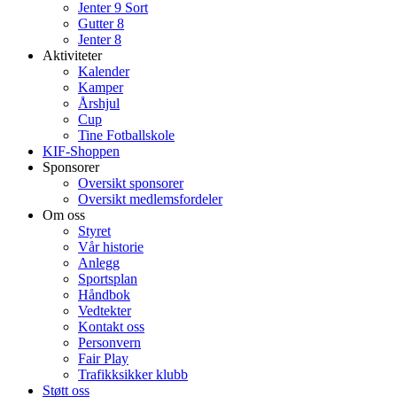
Jenter 9 Sort
Gutter 8
Jenter 8
Aktiviteter
Kalender
Kamper
Årshjul
Cup
Tine Fotballskole
KIF-Shoppen
Sponsorer
Oversikt sponsorer
Oversikt medlemsfordeler
Om oss
Styret
Vår historie
Anlegg
Sportsplan
Håndbok
Vedtekter
Kontakt oss
Personvern
Fair Play
Trafikksikker klubb
Støtt oss