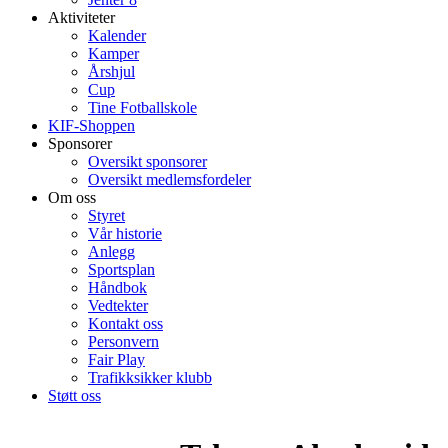
Aktiviteter
Kalender
Kamper
Årshjul
Cup
Tine Fotballskole
KIF-Shoppen
Sponsorer
Oversikt sponsorer
Oversikt medlemsfordeler
Om oss
Styret
Vår historie
Anlegg
Sportsplan
Håndbok
Vedtekter
Kontakt oss
Personvern
Fair Play
Trafikksikker klubb
Støtt oss