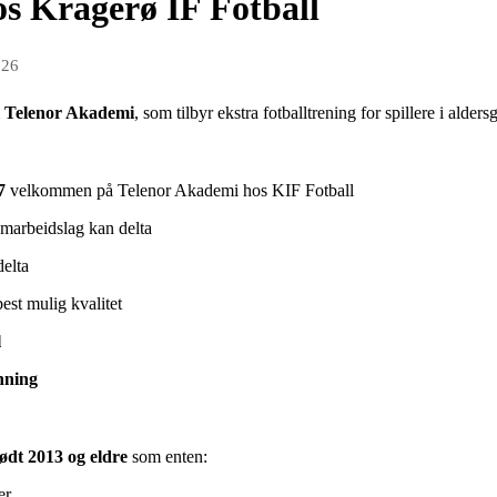
s Kragerø IF Fotball
026
m
Telenor Akademi
, som tilbyr ekstra fotballtrening for spillere i alde
7
velkommen på Telenor Akademi hos KIF Fotball
amarbeidslag kan delta
delta
best mulig kvalitet
l
nning
født 2013 og eldre
som enten:
er