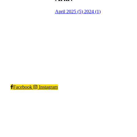
April 2025 (5)
2024 (1)
Kragerø IF Fotball
Steinmannstien 1, 3770 Kragerø
Org. nr.: 983366562
Facebook
Instagram