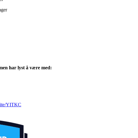
ager
, men har lyst å være med:
nvite/YITKC