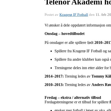
Telenor Akademi ho
Postet av
Kragerø IF Fotball
den
11. feb 2
Vi ønsker å dele oppdatert informasjon o
Onsdag – hovedtilbudet
På onsdager er alle spillere født
2010–201
Spillere fra Kragerø IF Fotball og s
Spillere fra andre klubber kan også 
Treningene deles inn etter alder for 
2014–2017:
Trening ledes av
Tommy Kii
2010–2013:
Trening ledes av
Anders Rø
Fredag – ekstra / alternativ tilbud
Fredagstreningene er et tilbud for spillere
ønsker mer fotball i løpet av uka, ell